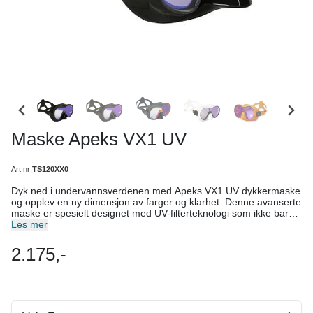
Maske Apeks VX1 UV
Art.nr:
TS120XX0
Dyk ned i undervannsverdenen med Apeks VX1 UV dykkermaske
og opplev en ny dimensjon av farger og klarhet. Denne avanserte
maske er spesielt designet med UV-filterteknologi som ikke bare
beskytter øynene dine mot skadelige UV-stråler, men også
Les mer
forbedrer fargegjengivelsen under vann, noe som gir deg en
enda mer levende og naturlig opplevelse av undervannsmiljøet.
2.175,-
VX1 UV masken kombinerer Apeks' velkjente kvalitet og ytelse
med innovativ UV-teknologi for å gi deg en førsteklasses
dykkeopplevelse. Med sitt lavvolumdesign og formstøpte ramme,
gir VX1 UV masken en tettsittende passform som reduserer drag
og gir en behagelig opplevelse selv under lange dykk. De doble