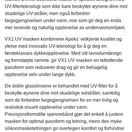
UV-filterteknologi som ikke bare beskytter øynene dine mot
skadelige UV-stråler, men også forbedrer
fargegjengivelsen under vann, noe som gir deg en enda
mer levende og naturlig opplevelse av undervannsmiljøet.
VX1 UV masken kombinerer Apeks' velkjente kvalitet og
ytelse med innovativ UV-teknologi for å gi deg en
førsteklasses dykkeopplevelse. Med sitt lavvolumdesign
og formstøpte ramme, gir VX1 UV masken en tettsittende
passform som reduserer drag og gir en behagelig
opplevelse selv under lange dykk.
De doble glasslinsene er behandlet med UV-filter for å
beskytte øynene dine mot skadelige solstråler, samtidig
som de forbedrer fargegjengivelsen for en mer livlig og
realistisk visuell opplevelse under vann.
Presisjonsfremstilte spennebånd gjør det enkelt å justere
masken for optimal passform og tetning, mens den myke
silikonmasketetningen gir overlegen komfort og forhindrer