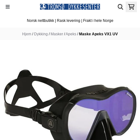
Hopp til innhold
Norsk nettbutikk | Rask levering | Frakt i hele Norge
Hjem
/
Dykking
/
Masker
/
Apeks
/
Maske Apeks VX1 UV