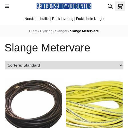
Hopp til innhold
Norsk nettbutikk | Rask levering | Frakt i hele Norge
Hjem
/
Dykking
/
Slanger
/
Slange Metervare
Slange Metervare
På lager