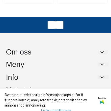
Om oss
Dykkerservice Nord AS
Meny
Paul Bjørviks Gate 3
UTLEIE/RENTAL
Info
9010 Tromsø
Om oss
UTLEIE/RENTAL
Nyhetsbrev
Org. nr. 824786542
Personvern
Dette nettstedet bruker informasjonskapsler for å
Om oss
Tlf:
+47 99338800
Registrer deg for å motta nyheter og tilbud!
Drevet av
fungere korrekt, analysere trafikk, personalisering av
Frakt og retur
E-post
Personvern
annonser og annonsering.
post@tromsodykkesenter.no
Salgsbetingelser
Juster innstillingene