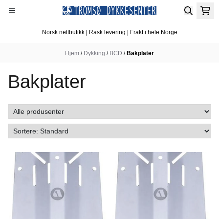
Hopp til innhold
Norsk nettbutikk | Rask levering | Frakt i hele Norge
Hjem
/
Dykking
/
BCD
/
Bakplater
Bakplater
På lager
I butikk