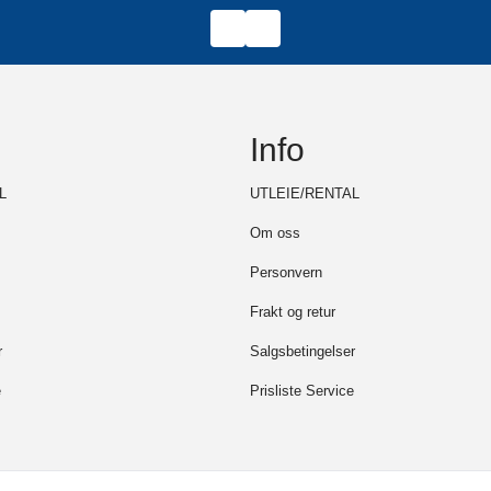
Upgrade also 
FASTSTRAP in
Info
L
UTLEIE/RENTAL
Om oss
Personvern
Frakt og retur
r
Salgsbetingelser
e
Prisliste Service