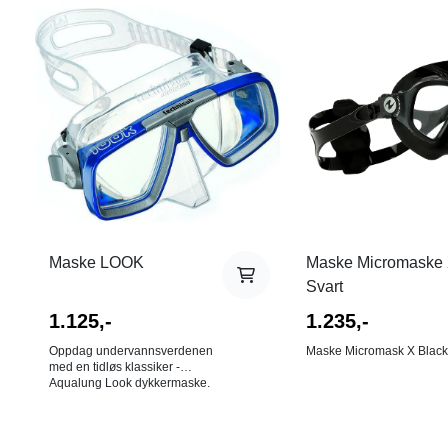
I butikk
Sort, Blå, Hvit
Maske LOOK
Maske Micromaske
Svart
1.125,-
1.235,-
Oppdag undervannsverdenen
Maske Micromask X Black
med en tidløs klassiker -
Aqualung Look dykkermaske.
Med sitt ikoniske design og
flere tilgjengelige farger, er
denne masken et symbol på
pålitelighet og stil som har stått