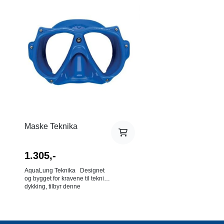
tidens prøve.
Maske Teknika
1.305,-
AquaLung Teknika Designet
og bygget for kravene til teknisk
dykking, tilbyr denne
dobbeltlinsen masken robust
holdbarhet og overlegen styrke.
Dens todelt støtsikre ramme er
montert med AISI 304 rustfritt