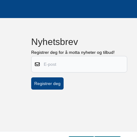
possible with a
 different design
Nyhetsbrev
Registrer deg for å motta nyheter og tilbud!
E-post
Registrer deg