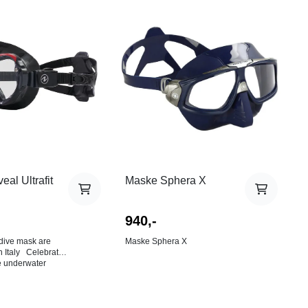
al Ultrafit
Maske Sphera X
940,-
dive mask are
Maske Sphera X
Celebrate
e underwater
offer when you see
 Reveal UltraFit
r most
ask provides the