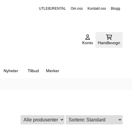
På lager
I butikk
UTLEIE/RENTAL
Om oss
Kontakt oss
Blogg
Sort
Konto
Handlevogn
Nyheter
Tilbud
Merker