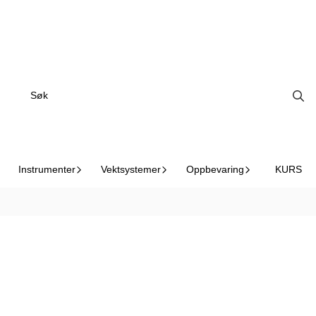
I butikk
Sort\Clear
Instrumenter
Vektsystemer
Oppbevaring
KURS