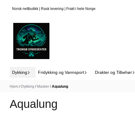
Hopp til innhold
I butikk
I butikk
Norsk nettbutikk | Rask levering | Frakt i hele Norge
Sort
Dykking
Fridykking og Vannsport
Drakter og Tilbehør
Hjem
/
Dykking
/
Masker
/
Aqualung
Aqualung