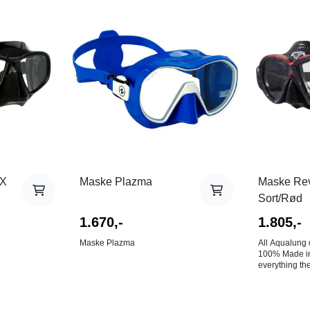
 X
Maske Plazma
Maske Reve
Sort/Rød
1.670,-
1.805,-
Maske Plazma
All Aqualung 
100% Made in Italy 
everything th
world has to 
it through the
dive mask. Ou
comfortable m