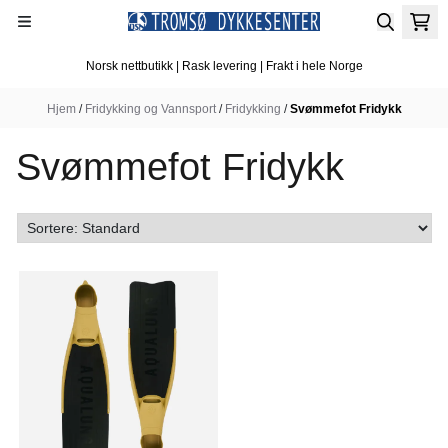
Hopp til innhold
Norsk nettbutikk | Rask levering | Frakt i hele Norge
Hjem
/
Fridykking og Vannsport
/
Fridykking
/
Svømmefot Fridykk
Svømmefot Fridykk