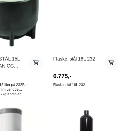
STÅL 15L
Flaske, stål 18L 232
AN OG
6.775,-
15 liter på 232Bar
Flaske, stål 18L 232
engde
gummifot