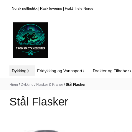
Hopp til innhold
På lager
På lager
Norsk nettbutikk | Rask levering | Frakt i hele Norge
På lager
På lager
Dykking
Fridykking og Vannsport
Drakter og Tilbehør
Hjem
/
Dykking
/
Flasker & Kraner
/
Stål Flasker
Stål Flasker