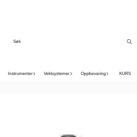
På lager
På lager
Instrumenter
Vektsystemer
Oppbevaring
KURS