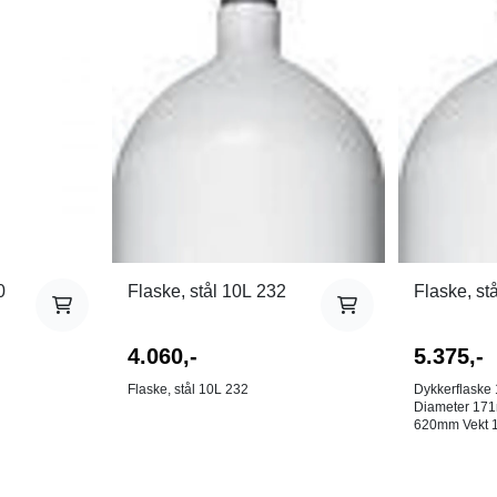
0
Flaske, stål 10L 232
Flaske, st
4.060,-
5.375,-
Flaske, stål 10L 232
Dykkerflaske 
Diameter 171mm L
620mm Vekt 15kg Komplett