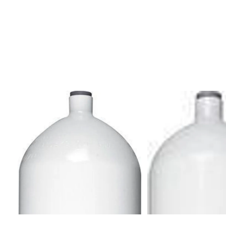
På lager
På lager