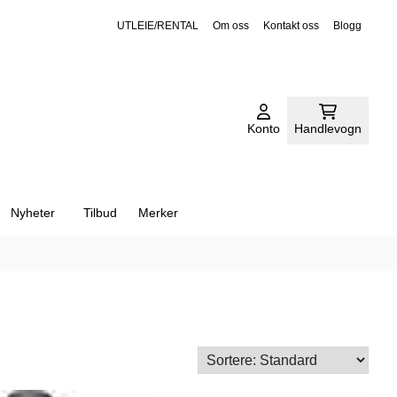
På lager
På lager
UTLEIE/RENTAL
Om oss
Kontakt oss
Blogg
På lager
På lager
Konto
Handlevogn
Nyheter
Tilbud
Merker