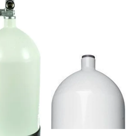
I butikk
På lager