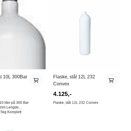
ål 10L 300Bar
Flaske, stål 12L 232
Convex
4.125,-
10 liter på 300 Bar
Flaske, stål 12L 232 Convex
engde
med kran og gummifot