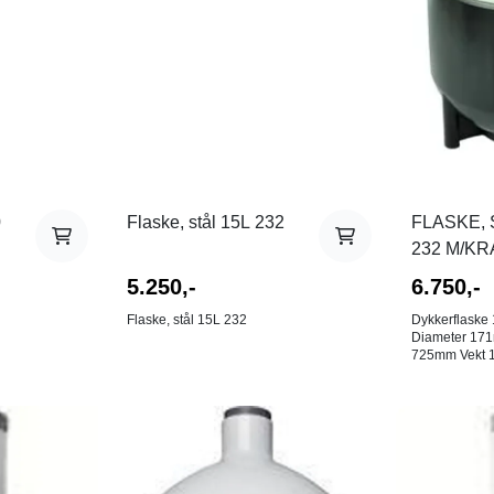
0
Flaske, stål 15L 232
FLASKE, 
232 M/KR
STÅFOT
5.250,-
6.750,-
Flaske, stål 15L 232
Dykkerflaske 
Diameter 171mm L
725mm Vekt 17kg Komplett
med kran og 