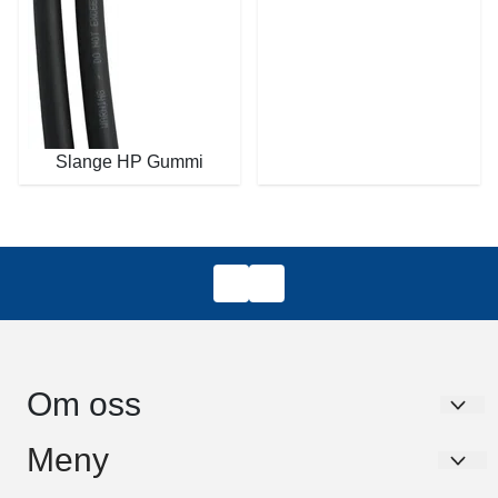
Slange HP Gummi
Om oss
Dykkerservice Nord AS
Meny
Paul Bjørviks Gate 3