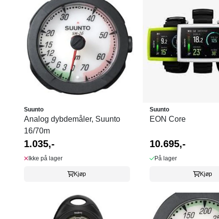
Suunto
Suunto
Analog dybdemåler, Suunto
EON Core
16/70m
1.035,-
10.695,-
Ikke på lager
På lager
Kjøp
Kjøp