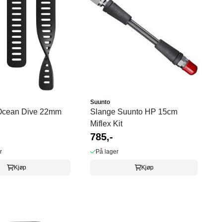
Suunto
Ocean Dive 22mm
Slange Suunto HP 15cm
Miflex Kit
785,-
r
På lager
Kjøp
Kjøp