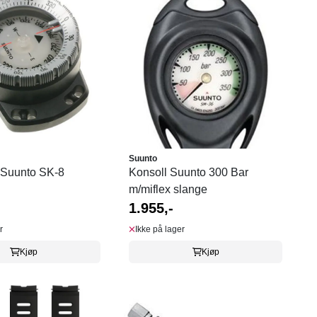
Suunto
Suunto SK-8
Konsoll Suunto 300 Bar
m/miflex slange
1.955,-
r
Ikke på lager
Kjøp
Kjøp