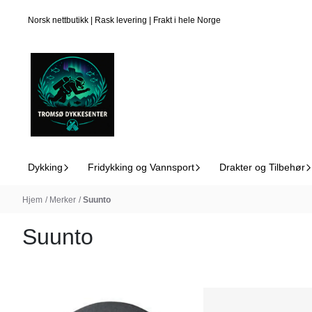
Hopp til innhold
Norsk nettbutikk | Rask levering | Frakt i hele Norge
Dykking
Fridykking og Vannsport
Drakter og Tilbehør
Hjem
/
Merker
/
Suunto
Suunto