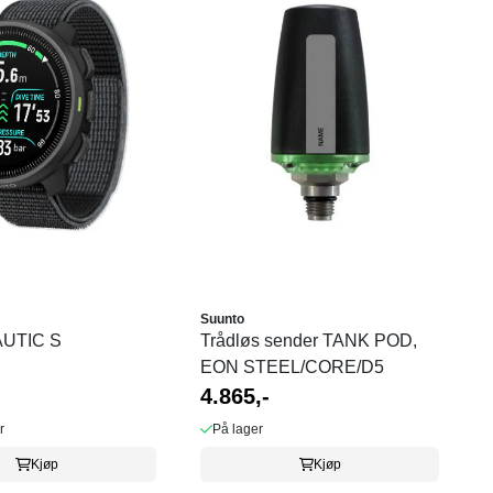
Suunto
AUTIC S
Trådløs sender TANK POD,
EON STEEL/CORE/D5
4.865,-
r
På lager
Kjøp
Kjøp