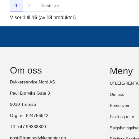
1
2
Neste >>
Viser
1
til
16
(av
18
produkter)
Om oss
Meny
Dykkerservice Nord AS
UTLEIE/RENTA
Paul Bjørviks Gate 3
Om oss
9010 Tromsø
Personvern
Org. nr. 824786542
Frakt og retur
Tlf:
+47 99338800
Salgsbetingelse
post@tromsodykkesenter.no