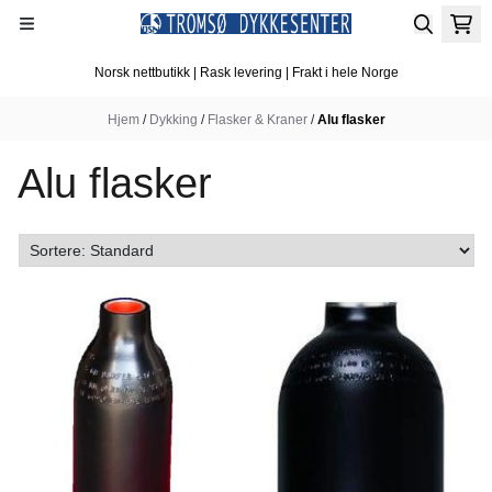
Hopp til innhold
Norsk nettbutikk | Rask levering | Frakt i hele Norge
Hjem
/
Dykking
/
Flasker & Kraner
/
Alu flasker
Alu flasker
På lager
På lager