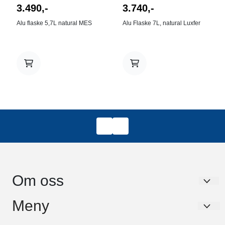
3.490,-
3.740,-
Alu flaske 5,7L natural MES
Alu Flaske 7L, natural Luxfer
Om oss
Dykkerservice Nord AS
Meny
Paul Bjørviks Gate 3