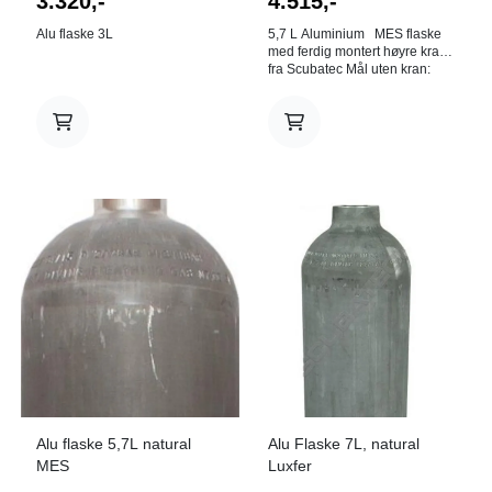
3.320,-
4.515,-
Alu flaske 3L
5,7 L Aluminium MES flaske
med ferdig montert høyre kran
fra Scubatec Mål uten kran:
Vekt: 6,9 Kg Lengde: 636mm
Diameter: 132mm Gjenger:
M25x2 200 Bar
Alu flaske 5,7L natural
Alu Flaske 7L, natural
MES
Luxfer