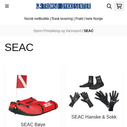
Hopp til innhold
Norsk nettbutikk | Rask levering | Frakt i hele Norge
Hjem
/
Fridykking og Vannsport
/
SEAC
SEAC
SEAC Hanske & Sokk
SEAC Bøye