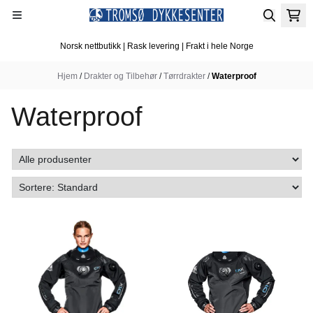
Hopp til innhold
Norsk nettbutikk | Rask levering | Frakt i hele Norge
Hjem
/
Drakter og Tilbehør
/
Tørrdrakter
/
Waterproof
Waterproof
På lager
På lager