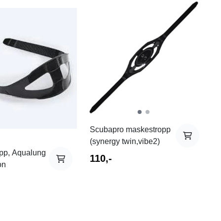
Scubapro maskestropp
(synergy twin,vibe2)
pp, Aqualung
110,-
on