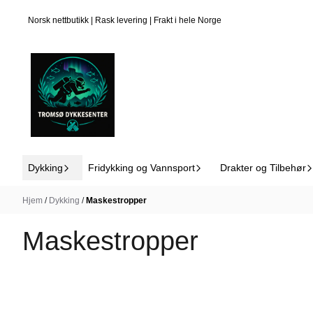
Blå , Camo Sand Sort, 
Hopp til innhold
Norsk nettbutikk | Rask levering | Frakt i hele Norge
Dykking
Fridykking og Vannsport
Drakter og Tilbehør
Hjem
/
Dykking
/
Maskestropper
Maskestropper