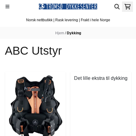
Hopp til innhold
Norsk nettbutikk | Rask levering | Frakt i hele Norge
Hjem
/
Dykking
ABC Utstyr
Det lille ekstra til dykking