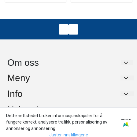
Om oss
Dykkerservice Nord AS
Meny
Paul Bjørviks Gate 3
UTLEIE/RENTAL
Info
9010 Tromsø
Om oss
UTLEIE/RENTAL
Nyhetsbrev
Org. nr. 824786542
Personvern
Dette nettstedet bruker informasjonskapsler for å
Om oss
Tlf:
+47 99338800
Registrer deg for å motta nyheter og tilbud!
Drevet av
fungere korrekt, analysere trafikk, personalisering av
Frakt og retur
E-post
Personvern
annonser og annonsering.
post@tromsodykkesenter.no
Salgsbetingelser
Juster innstillingene