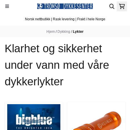
Hopp til innhold
Norsk nettbutikk | Rask levering | Frakt i hele Norge
Hjem
/
Dykking
/
Lykter
Klarhet og sikkerhet
under vann med våre
dykkerlykter