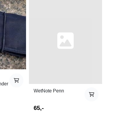
nder
WetNote Penn
65,-