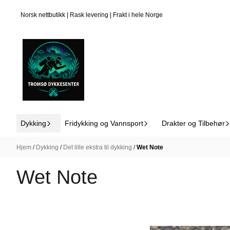
Hopp til innhold
I butikk
På lager
Norsk nettbutikk | Rask levering | Frakt i hele Norge
Dykking
Fridykking og Vannsport
Drakter og Tilbehør
Hjem
/
Dykking
/
Det lille ekstra til dykking
/
Wet Note
Wet Note