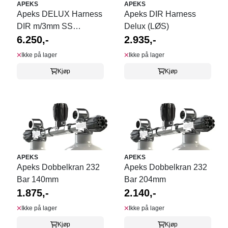
APEKS
APEKS
Apeks DELUX Harness
Apeks DIR Harness
DIR m/3mm SS
Delux (LØS)
bakplate
6.250,-
2.935,-
Ikke på lager
Ikke på lager
Kjøp
Kjøp
APEKS
APEKS
Apeks Dobbelkran 232
Apeks Dobbelkran 232
Bar 140mm
Bar 204mm
1.875,-
2.140,-
Ikke på lager
Ikke på lager
Kjøp
Kjøp