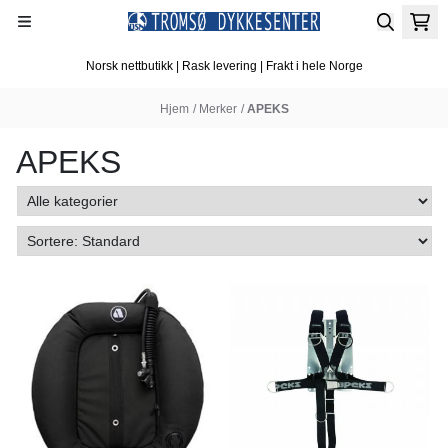
Hopp til innhold
Norsk nettbutikk | Rask levering | Frakt i hele Norge
Hjem
/
Merker
/
APEKS
APEKS