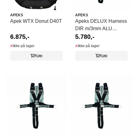
APEKS
APEKS
Apek WTX Donut D40T
Apeks DELUX Harness
DIR m/3mm ALU
6.875,-
bakplate
5.780,-
Ikke på lager
Ikke på lager
Kjøp
Kjøp