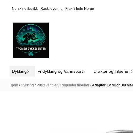
Hopp til innhold
Norsk nettbutikk | Rask levering | Frakt i hele Norge
Dykking
Fridykking og Vannsport
Drakter og Tilbehør
Hjem
/
Dykking
/
Pusteventiler
/
Regulator tilbehør
/
Adapter LP, 90gr 3/8 Ma