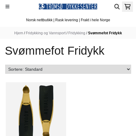
Hopp til innhold
Norsk nettbutikk | Rask levering | Frakt i hele Norge
Hjem
/
Fridykking og Vannsport
/
Fridykking
/
Svømmefot Fridykk
Svømmefot Fridykk