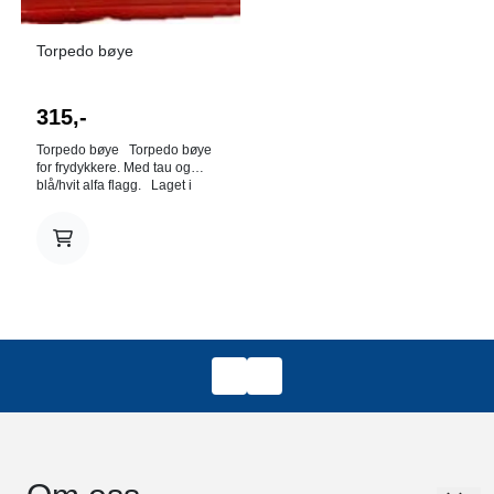
Torpedo bøye
315,-
Torpedo bøye Torpedo bøye
for frydykkere. Med tau og
blå/hvit alfa flagg. Laget i
kraftig og god PVC Made in
Italy