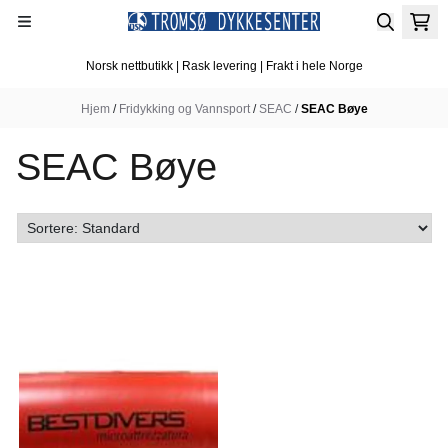
Hopp til innhold
Norsk nettbutikk | Rask levering | Frakt i hele Norge
Hjem
/
Fridykking og Vannsport
/
SEAC
/
SEAC Bøye
SEAC Bøye