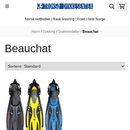
Hopp til innhold
Norsk nettbutikk | Rask levering | Frakt i hele Norge
Hjem
/
Dykking
/
Svømmeføtter
/
Beauchat
Beauchat